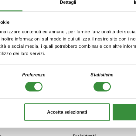
Dettagli
Spolupracujeme
Při své činnosti spočívající v ko
ookie
Abete s renomovanými partnery, 
nalizzare contenuti ed annunci, per fornire funzionalità dei socia
KLH Massivholz GmbH
(jede
inoltre informazioni sul modo in cui utilizza il nostro sito con i 
Pro Lignum
(nezisková organ
icità e social media, i quali potrebbero combinarle con altre inform
Gutex
(dodavatel izolačních 
lizzo dei loro servizi.
Rothoblaas
(specialista na s
Naturaliabau
(specialista na 
Ing. arch. Tomáš Kudělka
(p
Preferenze
Statistiche
Accetta selezionati
t
Projektanti