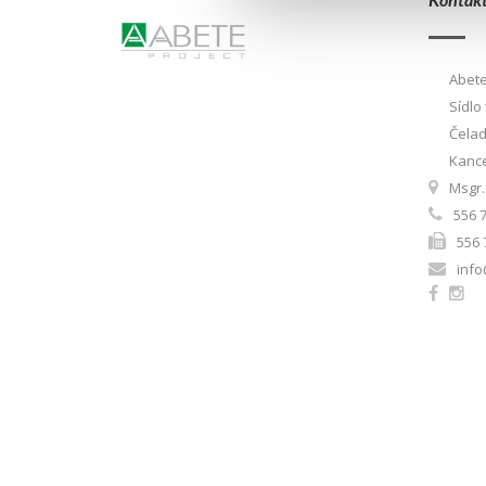
Abete
Sídlo 
Čelad
Kance
Msgr.
556 
556 
info
Abete dřevostavby s.r.o. - DIČ: CZ26872439 - oddìl C, vložka 