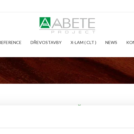
REFERENCE
DŘEVOSTAVBY
X-LAM ( CLT )
NEWS
KO
PARTNEŘI