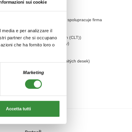
Informazioni sui cookie
nstrukci malých i velkých dřevostaveb spolupracuje firma
jakými jsou například:
l media e per analizzare il
n z největších výrobců panelů X-lam (CLT))
nostri partner che si occupano
izace pro podporu dřevařské výroby)
azioni che ha fornito loro o
materiálů na bázi dřevovlákna)
pojovací materiály pro dřevo)
izolační materiály na bázi dřevovláknitých desek)
rojektant)
Marketing
Accetta tutti
Partneři