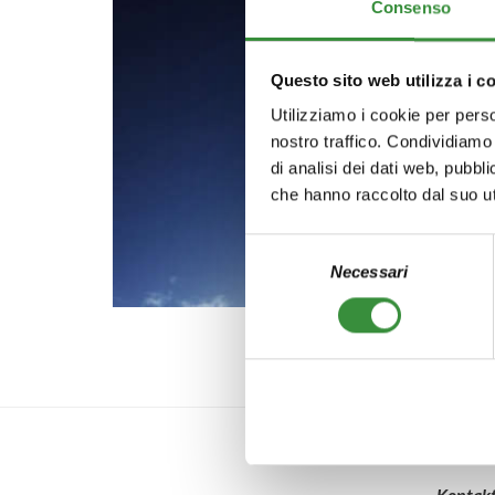
Consenso
Questo sito web utilizza i c
Utilizziamo i cookie per perso
nostro traffico. Condividiamo 
di analisi dei dati web, pubbl
che hanno raccolto dal suo uti
Selezione
Necessari
del
consenso
Kontak