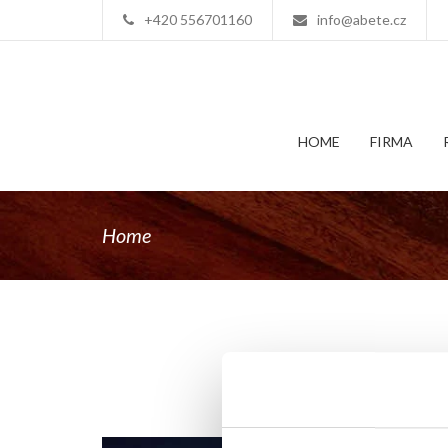
+420 556701160
info@abete.cz
HOME
FIRMA
Home