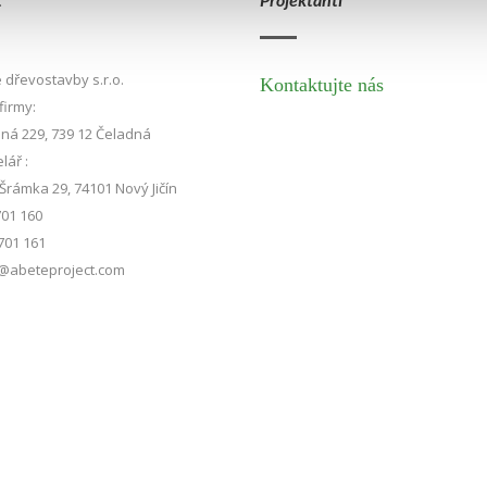
 dřevostavby s.r.o.
Kontaktujte nás
firmy:
ná 229, 739 12 Čeladná
lář :
Šrámka 29, 74101 Nový Jičín
701 160
701 161
@abeteproject.com
50911 Krajskỳm soudem v Ostravě - Sídlo firmy: Čeladná 229, 739 12 Čeladná | Kan