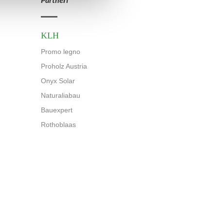
KLH
Promo legno
Proholz Austria
Onyx Solar
Naturaliabau
Bauexpert
Rothoblaas
celář: Msgr.Šrámka 29, 741 01 Nový Jičín - Základní kapitál