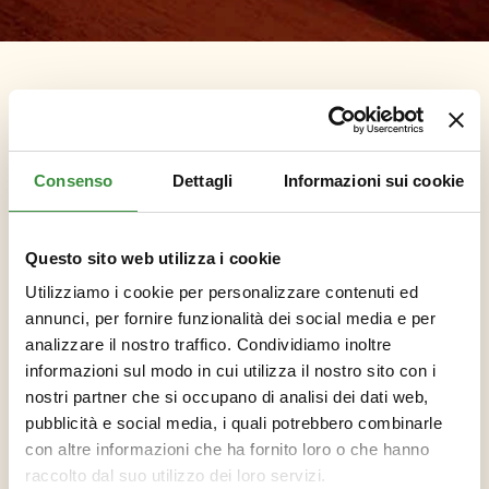
PROGETTI IN EVIDENZA
Consenso
Dettagli
Informazioni sui cookie
Ecco alcuni dei progetti realizzati da Abete: case ed edifici in legno di alta
Questo sito web utilizza i cookie
qualità, alta efficienza energetica e sostenibilità ambientale.
Utilizziamo i cookie per personalizzare contenuti ed
annunci, per fornire funzionalità dei social media e per
analizzare il nostro traffico. Condividiamo inoltre
informazioni sul modo in cui utilizza il nostro sito con i
nostri partner che si occupano di analisi dei dati web,
pubblicità e social media, i quali potrebbero combinarle
con altre informazioni che ha fornito loro o che hanno
raccolto dal suo utilizzo dei loro servizi.