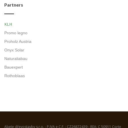
Partners
KLH
Promo legno
Proholz Austria
Onyx Solar
Naturaliabau
Bauexpert
Rothoblaas
Abete dřevostavby s.r.o. - P.IVA e C.F. : CZ26872439 - REA: C 50911 Corte