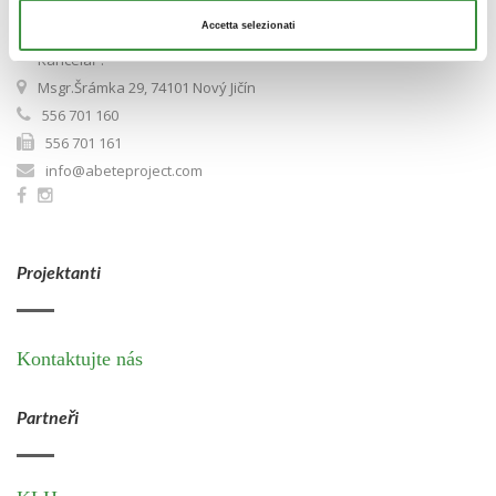
Sídlo firmy:
Accetta selezionati
Čeladná 229, 739 12 Čeladná
Kancelář :
Msgr.Šrámka 29, 74101 Nový Jičín
556 701 160
556 701 161
info@abeteproject.com
Projektanti
Kontaktujte nás
Partneři