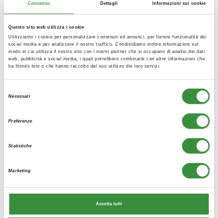
brevetto 3R
Zde stručný popis:
.
Consenso
Dettagli
Informazioni sui cookie
Questo sito web utilizza i cookie
Utilizziamo i cookie per personalizzare contenuti ed annunci, per fornire funzionalità dei
social media e per analizzare il nostro traffico. Condividiamo inoltre informazioni sul
modo in cui utilizza il nostro sito con i nostri partner che si occupano di analisi dei dati
web, pubblicità e social media, i quali potrebbero combinarle con altre informazioni che
ha fornito loro o che hanno raccolto dal suo utilizzo dei loro servizi.
Selezione
Necessari
del
consenso
Preferenze
Statistiche
Kontakt
Marketing
Accetta tutti
Abete dřevostavby s.r.o.