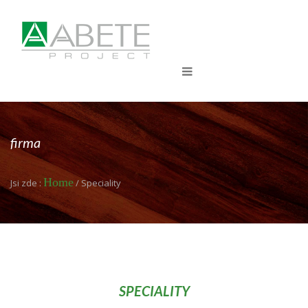
firma
Home
Jsi zde :
/ Speciality
SPECIALITY