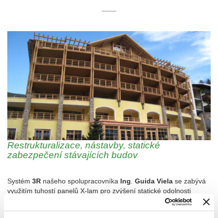
Restrukturalizace, nástavby, statické
zabezpečení stávajících budov
Systém
3R
našeho spolupracovníka
Ing
.
Guida Viela
se zabývá
využitím tuhostí panelů X-lam pro zvýšení statické odolnosti
stávajících budov.