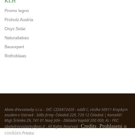
KLH
Promo legno
Proholz Austria
Onyx Solar
Naturaliabau
Bauexpert
Rothoblaas
Abete dřevostavby s.r.o. - DIČ: CZ26872439 - oddìl C, vložka 50911 Krajskỳm
soudem v Ostravě - Sídlo firmy: Čeladná 229, 739 12 Čeladná | Kancelář:
Msgr.Šrámka 29, 741 01 Nový Jičín - Základní kapitál 200 000, Kc - PEC:
Credits
Prohlaseni o
abetedrevostavby@pec.it
- All Rights Reserved -
-
cookies
Privacy