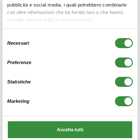
direttamente in cantiere.
pubblicità e social media, i quali potrebbero combinarle
con altre informazioni che ha fornito loro o che hanno
Per ulteriori approfondimenti proponiamo il seguente materiale in
raccolto dal suo utilizzo dei loro servizi.
formato PDF:
Legno lamellare a strati incrociati
Selezione
Nuovi spessori X-Lam
Necessari
del
consenso
Preferenze
Statistiche
Marketing
Accetta tutti