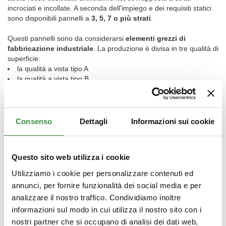
incrociati e incollate. A seconda dell'impiego e dei requisiti statici
sono disponibili pannelli a
3, 5, 7 o più strati
.
Questi pannelli sono da considerarsi
elementi grezzi di
fabbricazione industriale
. La produzione è divisa in tre qualità di
superficie:
la qualità a vista tipo A
la qualità a vista tipo B
la qualità industriale non a vista
Nel primo e nel secondo caso il pannello viene utilizzato per
l'interno di abitazioni e viene lasciato appunto a vista; nel terzo
caso, il più utilizzato, viene solitamente isolato con un capotto
Consenso
Dettagli
Informazioni sui cookie
aperto alla diffusione e intonacato o rivestito.
I pannelli vengono consegnati in cantiere già pronti per il
Questo sito web utilizza i cookie
montaggio. Il taglio viene quindi effettuato all'interno dello
stabilimento in
Austria
, con macchine a controllo numerico di alta
Utilizziamo i cookie per personalizzare contenuti ed
precisione.
annunci, per fornire funzionalità dei social media e per
analizzare il nostro traffico. Condividiamo inoltre
Una delle caratteristiche principali delle costruzioni in pannello
informazioni sul modo in cui utilizza il nostro sito con i
multistrato tipo X-lam è il
breve tempo di costruzione
dell'edificio
. Il sollevamento dei pannelli avviene mediante gru
nostri partner che si occupano di analisi dei dati web,