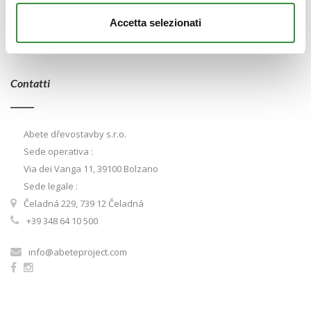
La soluzione professionale e completa per tutti coloro che vogliono
Accetta selezionati
creare edifici e case in legno a basso consumo energetico secondo
lo standard Casa Clima
Contatti
Abete dřevostavby s.r.o.
Sede operativa :
Via dei Vanga 11, 39100 Bolzano
Sede legale :
Čeladná 229, 739 12 Čeladná
+39 348 64 10 500
info@abeteproject.com