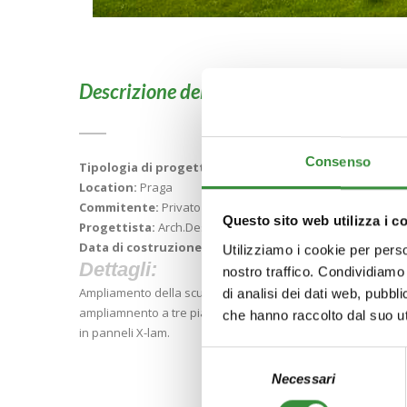
Descrizione del progetto :
Consenso
Tipologia di progetto:
scuola
Location:
Praga
Commitente:
Privato
Questo sito web utilizza i c
Progettista:
Arch.Design s.r.o.
Data di costruzione:
2010 /2014
Utilizziamo i cookie per perso
Dettagli:
nostro traffico. Condividiamo 
Ampliamento della scuola essitente eseguito in due fasi.In pr
di analisi dei dati web, pubbl
ampliamnento a tre piani incluso gli solai intemedi e la cope
che hanno raccolto dal suo uti
in panneli X-lam.
Selezione
Necessari
del
consenso