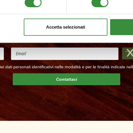
Accetta selezionati
Sei un progettista e vuoi lavorare con noi?
i dati personali identificativi nelle modalità e per le finalità indicate nell