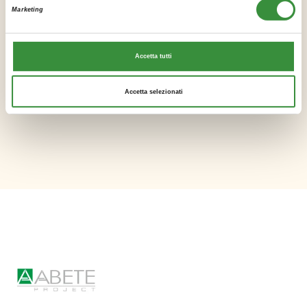
Marketing
PROGETTI SIMILI
Accetta tutti
Lorem ipsum dolor sit amet, consectetur adipiscing elit. Integer lorem
quam, adipiscing condimentum tristique vel.
Accetta selezionati