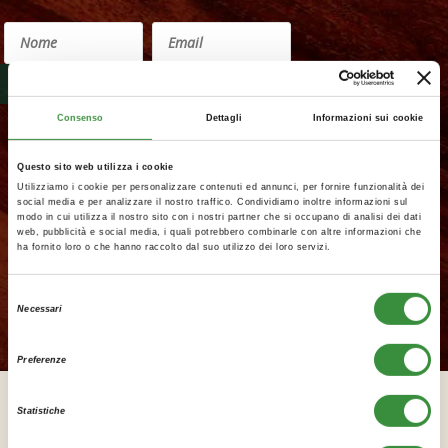
Consenso
Dettagli
Informazioni sui cookie
Autorizzo il trattamento dei miei dati personali
identificativi nelle modalità e per le finalità
informativa privacy
indicate nell'
. *
Questo sito web utilizza i cookie
Utilizziamo i cookie per personalizzare contenuti ed annunci, per fornire funzionalità dei
social media e per analizzare il nostro traffico. Condividiamo inoltre informazioni sul
modo in cui utilizza il nostro sito con i nostri partner che si occupano di analisi dei dati
web, pubblicità e social media, i quali potrebbero combinarle con altre informazioni che
ha fornito loro o che hanno raccolto dal suo utilizzo dei loro servizi.
Selezione
Necessari
del
consenso
Preferenze
Statistiche