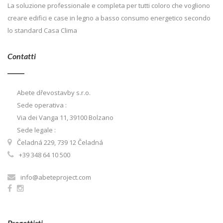
La soluzione professionale e completa per tutti coloro che vogliono
creare edifici e case in legno a basso consumo energetico secondo
lo standard Casa Clima
Contatti
Abete dřevostavby s.r.o.
Sede operativa :
Via dei Vanga 11, 39100 Bolzano
Sede legale :
Čeladná 229, 739 12 Čeladná
+39 348 64 10 500
info@abeteproject.com
Progettisti