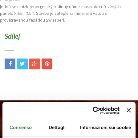
Jedná se o nízkoenergetický rodinný dům z masivních dřevěných
panelů X-lam (CLT). Stavba je zateplena minerální vatou s
provětrávanou fasádou Swissperl.
Sdílej
Jsi projektant a chceš s námi spolupracovat?
Consenso
Dettagli
Informazioni sui cookie