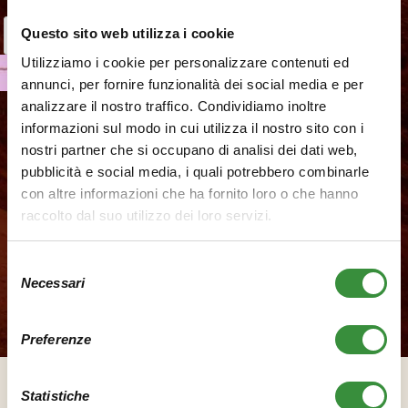
Questo sito web utilizza i cookie
Utilizziamo i cookie per personalizzare contenuti ed
annunci, per fornire funzionalità dei social media e per
analizzare il nostro traffico. Condividiamo inoltre
Souhlasím se zpracováním osobních
informazioni sul modo in cui utilizza il nostro sito con i
identifikačních údajů způsobem a za účelem
zásadách ochrany osobních
nostri partner che si occupano di analisi dei dati web,
uvedeným v
údajů
pubblicità e social media, i quali potrebbero combinarle
. *
con altre informazioni che ha fornito loro o che hanno
raccolto dal suo utilizzo dei loro servizi.
Selezione
Necessari
del
consenso
Preferenze
Statistiche