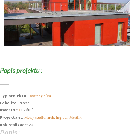
Popis projektu :
Typ projektu:
Rodinný dům
Lokalita:
Praha
Investor:
rivátní
P
Projektant:
Mersy studio, arch. ing. Jan Mertlík
Rok realizace:
2011
Popis: