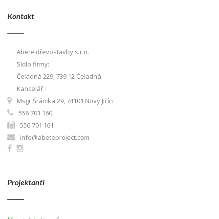
Kontakt
Abete dřevostavby s.r.o.
Sídlo firmy:
Čeladná 229, 739 12 Čeladná
Kancelář :
Msgr.Šrámka 29, 74101 Nový Jičín
556 701 160
556 701 161
info@abeteproject.com
Projektanti