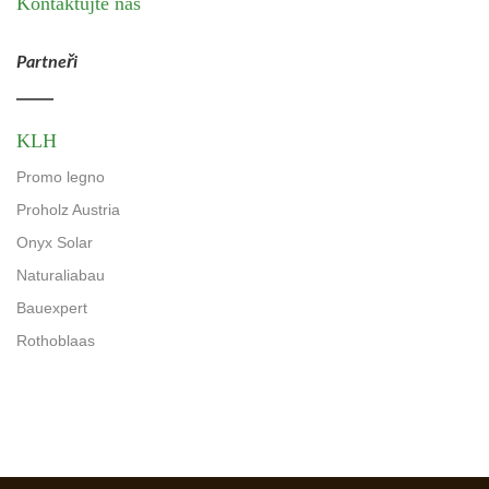
Kontaktujte nás
Partneři
KLH
Promo legno
Proholz Austria
Onyx Solar
Naturaliabau
Bauexpert
Rothoblaas